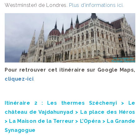
Westminster) de Londres.
Plus d’informations ici
.
Pour retrouver cet itinéraire sur Google Maps,
cliquez-ici
.
Itinéraire 2 : Les thermes Széchenyi > Le
château de Vajdahunyad > La place des Héros
> La Maison de la Terreur > L’Opéra > La Grande
Synagogue