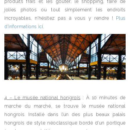
produits frais et les goûter, le shopping, faire de
jolies photos ou tout simplement les endroits
incroyables, n’hésitez pas à vous y rendre !
Plus
d’informations ici
.
4 – Le musée national hongrois
: À 10 minutes de
marche du marché, se trouve le musée national
hongrois. Installé dans l’un des plus beaux palais
hongrois de style néoclassique bordé d’un portique