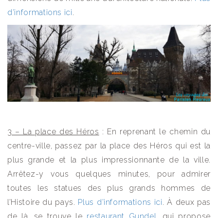
d’informations ici
.
3 – La place des Héros
: En reprenant le chemin du
centre-ville, passez par la place des Héros qui est la
plus grande et la plus impressionnante de la ville.
Arrêtez-y vous quelques minutes, pour admirer
toutes les statues des plus grands hommes de
l’Histoire du pays.
Plus d’informations ici
. À deux pas
de là, se trouve le
restaurant Gundel
, qui propose