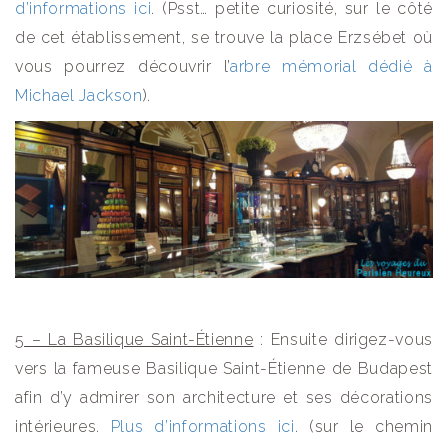
d’informations ici
. (Psst… petite curiosité, sur le côté
de cet établissement, se trouve la place Erzsébet où
vous pourrez découvrir l’
arbre mémorial dédié à
Michael Jackson
).
5 – La Basilique Saint-Étienne
: Ensuite dirigez-vous
vers la fameuse Basilique Saint-Étienne de Budapest
afin d’y admirer son architecture et ses décorations
intérieures.
Plus d’informations ici
. (sur le chemin