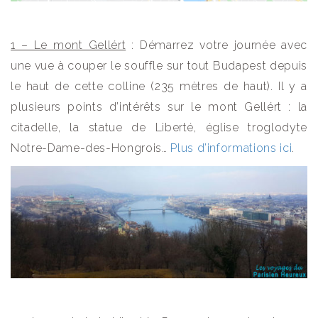
1 – Le mont Gellért
: Démarrez votre journée avec
une vue à couper le souffle sur tout Budapest depuis
le haut de cette colline (235 mètres de haut). Il y a
plusieurs points d’intérêts sur le mont Gellért : la
citadelle, la statue de Liberté, église troglodyte
Notre-Dame-des-Hongrois…
Plus d’informations ici
.