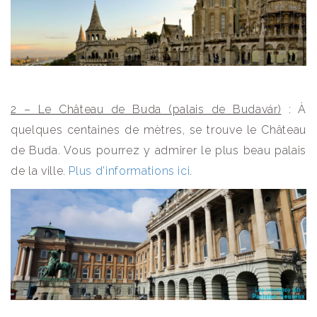
2 – Le Château de Buda (palais de Budavár)
: À
quelques centaines de mètres, se trouve le Château
de Buda. Vous pourrez y admirer le plus beau palais
de la ville.
Plus d’informations ici
.