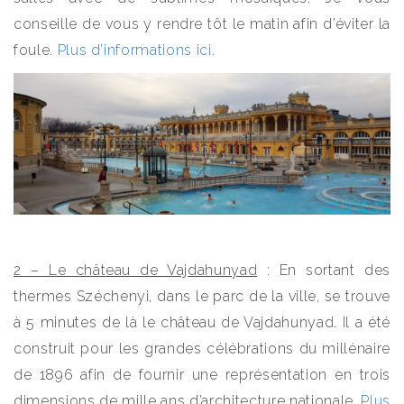
conseille de vous y rendre tôt le matin afin d’éviter la
foule.
Plus d’informations ici
.
2 – Le château de Vajdahunyad
: En sortant des
thermes Széchenyi, dans le parc de la ville, se trouve
à 5 minutes de là le château de Vajdahunyad. Il a été
construit pour les grandes célébrations du millénaire
de 1896 afin de fournir une représentation en trois
dimensions de mille ans d’architecture nationale.
Plus