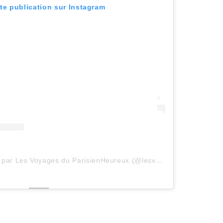
tte publication sur Instagram
Une publication partagée par Les Voyages du ParisienHeureux (@lesvoyagesduparisienheureux)