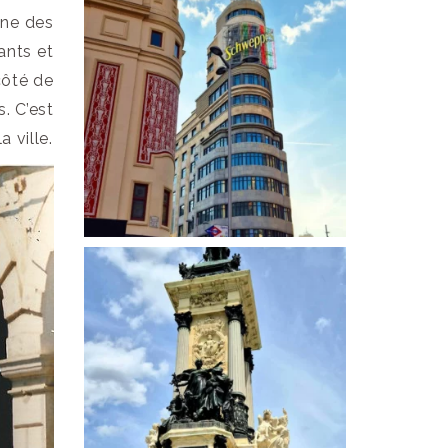
une des
ants et
côté de
. C’est
 ville.