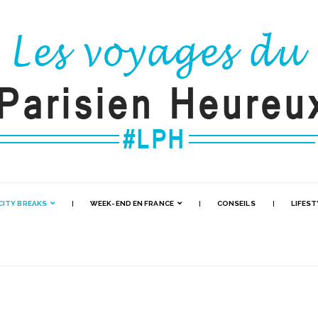
CITY BREAKS
WEEK-END EN FRANCE
CONSEILS
LIFEST