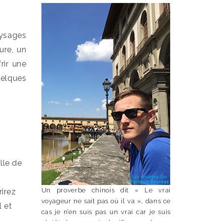
aysages
ure, un
rir une
uelques
lle de
Un proverbe chinois dit « Le vrai
rirez
voyageur ne sait pas où il va », dans ce
l et
cas je n’en suis pas un vrai car je suis