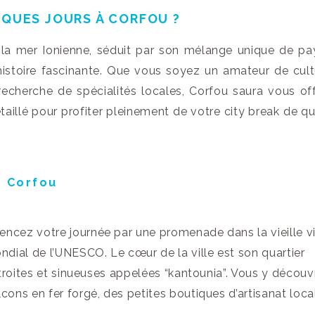
LQUES JOURS À CORFOU ?
de la mer Ionienne, séduit par son mélange unique de p
histoire fascinante. Que vous soyez un amateur de cult
echerche de spécialités locales, Corfou saura vous off
détaillé pour profiter pleinement de votre city break de q
e Corfou
cez votre journée par une promenade dans la vieille vi
dial de l’UNESCO. Le cœur de la ville est son quartier
étroites et sinueuses appelées “kantounia”. Vous y découv
ons en fer forgé, des petites boutiques d’artisanat loca