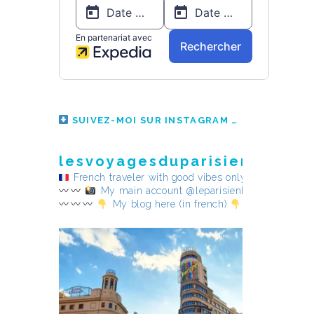
SUIVEZ-MOI SUR INSTAGRAM
lesvoyagesduparisienheureu
French traveler with good vibes only
My main account @leparisienheureux
My blog here (in french)