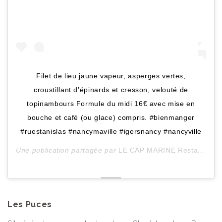
Filet de lieu jaune vapeur, asperges vertes,
croustillant d’épinards et cresson, velouté de
topinambours Formule du midi 16€ avec mise en
bouche et café (ou glace) compris. #bienmanger
#ruestanislas #nancymaville #igersnancy #nancyville
Une publication partagée par
LE CAP MARINE Restaurant
(
Les Puces