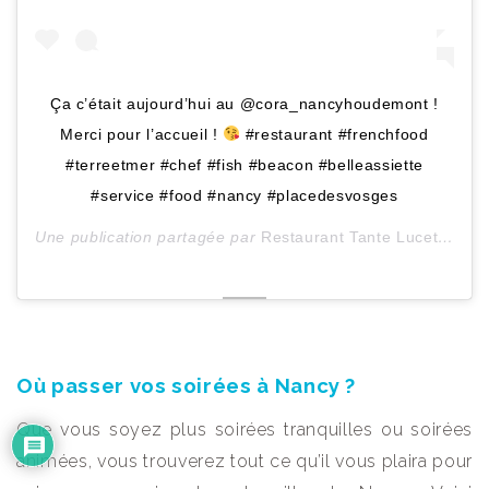
Ça c’était aujourd’hui au @cora_nancyhoudemont !
Merci pour l’accueil !
#restaurant #frenchfood
#terreetmer #chef #fish #beacon #belleassiette
#service #food #nancy #placedesvosges
Une publication partagée par
Restaurant Tante Lucette
(@re
Où passer vos soirées à Nancy ?
Que vous soyez plus soirées tranquilles ou soirées
animées, vous trouverez tout ce qu’il vous plaira pour