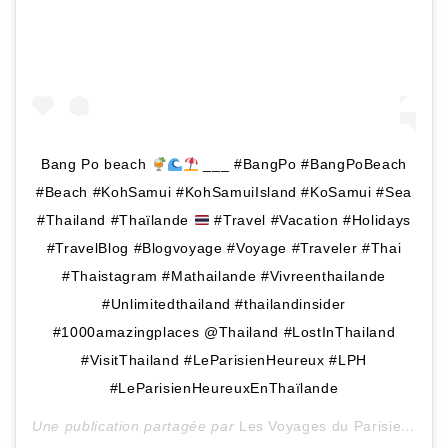
Bang Po beach
___ #BangPo #BangPoBeach
#Beach #KohSamui #KohSamuiIsland #KoSamui #Sea
#Thailand #Thaïlande
#Travel #Vacation #Holidays
#TravelBlog #Blogvoyage #Voyage #Traveler #Thai
#Thaistagram #Mathailande #Vivreenthailande
#Unlimitedthailand #thailandinsider
#1000amazingplaces @Thailand #LostInThailand
#VisitThailand #LeParisienHeureux #LPH
#LeParisienHeureuxEnThaïlande
Une publication partagée par
Les Voyages du ParisienHeureux