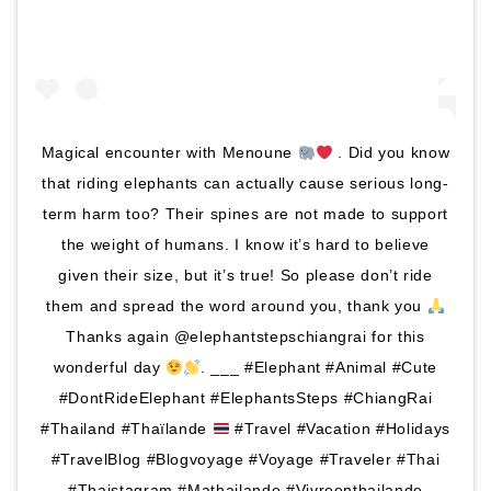
Magical encounter with Menoune
. Did you know
that riding elephants can actually cause serious long-
term harm too? Their spines are not made to support
the weight of humans. I know it’s hard to believe
given their size, but it’s true! So please don’t ride
them and spread the word around you, thank you
Thanks again @elephantstepschiangrai for this
wonderful day
. ___ #Elephant #Animal #Cute
#DontRideElephant #ElephantsSteps #ChiangRai
#Thailand #Thaïlande
#Travel #Vacation #Holidays
#TravelBlog #Blogvoyage #Voyage #Traveler #Thai
#Thaistagram #Mathailande #Vivreenthailande