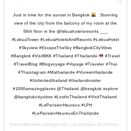
Just in time for the sunset in Bangkok
. Stunning
view of the city from the balcony of my room at the
58th floor in the @lebuahotelsresorts ___
#LebuaTower #LebuaHotelsAndResorts #LebuaHotel
#Skyview #EscapeTheSky #BangkokCityVibes
#Bangkok #VisitBKK #Thailand #Thaïlande
#Travel
#TravelBlog #Blogvoyage #Voyage #Traveler #Thai
#Thaistagram #Mathailande #Vivreenthailande
#Unlimitedthailand #thailandinsider
#1000amazingplaces @Thailand @bangkok.explore
@bangkokcityvibes #LostInThailand #VisitThailand
#LeParisienHeureux #LPH
#LeParisienHeureuxEnThaïlande
Une publication partagée par
Les Voyages du ParisienHeureux