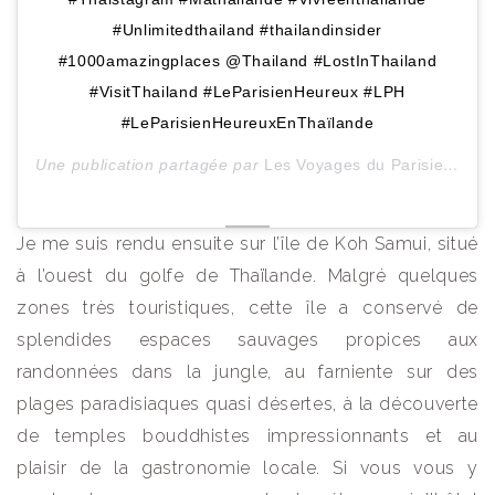
#Unlimitedthailand #thailandinsider
#1000amazingplaces @Thailand #LostInThailand
#VisitThailand #LeParisienHeureux #LPH
#LeParisienHeureuxEnThaïlande
Une publication partagée par
Les Voyages du ParisienHeureux
Je me suis rendu ensuite sur l’île de Koh Samui, situé
à l’ouest du golfe de Thaïlande. Malgré quelques
zones très touristiques, cette île a conservé de
splendides espaces sauvages propices aux
randonnées dans la jungle, au farniente sur des
plages paradisiaques quasi désertes, à la découverte
de temples bouddhistes impressionnants et au
plaisir de la gastronomie locale. Si vous vous y