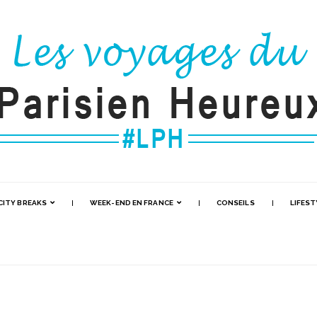
CITY BREAKS
WEEK-END EN FRANCE
CONSEILS
LIFEST