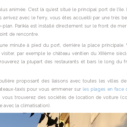
plus animée. C’est là qu’est situé le principal port de l’île. 
arrivez avec le ferry, vous êtes accueilli par une très be
e-plan. Parikia est installé directement sur le front de me
point de rencontre.
ne minute à pied du port, derrière la place principale.
visiter, par exemple le château vénitien du XIIIème siècl
trouverez la plupart des restaurants et bars le long du f
utière proposant des liaisons avec toutes les villes de l
bateaux-taxis pour vous emmener sur
les plages en face 
rt, vous trouverez des sociétés de location de voiture (
 avec la climatisation).