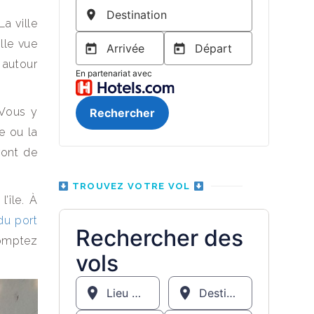
La ville
lle vue
r autour
 Vous y
e ou la
ront de
TROUVEZ VOTRE VOL
’île. À
du port
comptez