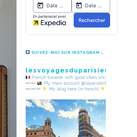
SUIVEZ-MOI SUR INSTAGRAM
lesvoyagesduparisienheureu
French traveler with good vibes only
My main account @leparisienheureux
My blog here (in french)