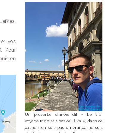
Lefkes,
ser vos
). Pour
 puis en
Un proverbe chinois dit « Le vrai
voyageur ne sait pas où il va », dans ce
cas je n’en suis pas un vrai car je suis