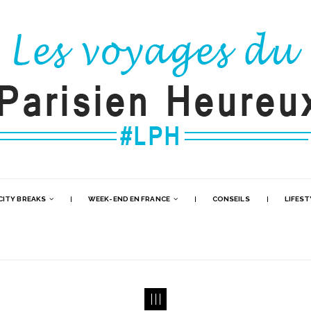
CITY BREAKS
WEEK-END EN FRANCE
CONSEILS
LIFEST