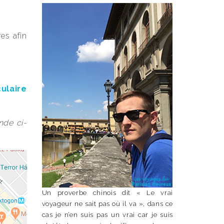
es afin
culaire
nde ci-
Un proverbe chinois dit « Le vrai
voyageur ne sait pas où il va », dans ce
cas je n’en suis pas un vrai car je suis