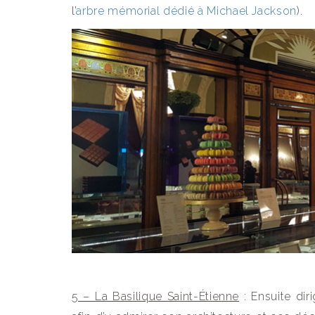
l’
arbre mémorial dédié à Michael Jackson
).
5 – La Basilique Saint-Étienne
: Ensuite dir