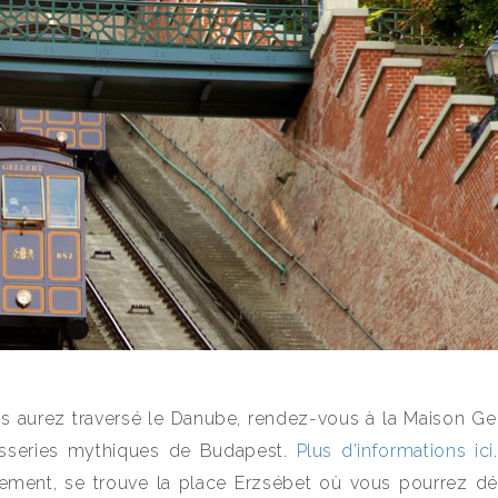
s aurez traversé le Danube, rendez-vous à la Maison G
isseries mythiques de Budapest.
Plus d’informations ici
issement, se trouve la place Erzsébet où vous pourrez dé