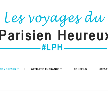
CITY BREAKS
WEEK-END EN FRANCE
CONSEILS
LIFEST