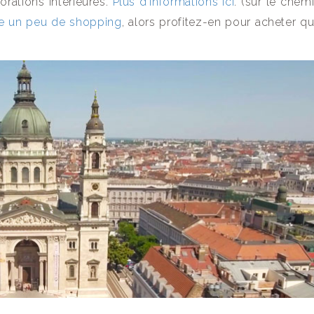
orations intérieures.
Plus d’informations ici
. (sur le chem
re un peu de shopping
, alors profitez-en pour acheter q