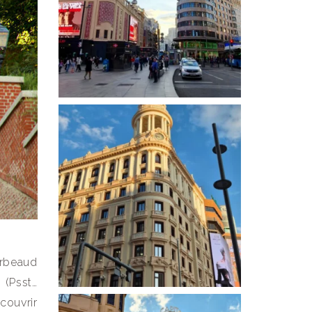
erbeaud
. (Psst…
couvrir