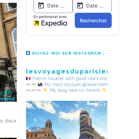
SUIVEZ-MOI SUR INSTAGRAM
lesvoyagesduparisienheureu
French traveler with good vibes only
My main account @leparisienheureux
My blog here (in french)
 à deux