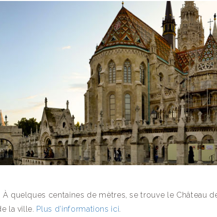
: À quelques centaines de mètres, se trouve le Château d
 la ville.
Plus d’informations ici
.