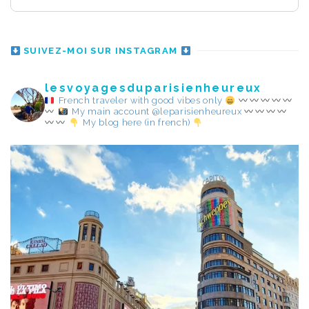
SUIVEZ-MOI SUR INSTAGRAM
lesvoyagesduparisienheureux
French traveler with good vibes only
My main account @leparisienheureux
My blog here (in french)