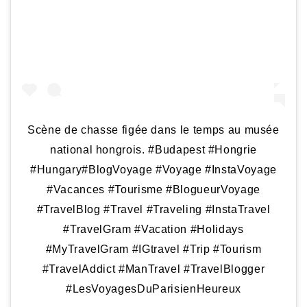
Scène de chasse figée dans le temps au musée
national hongrois. #Budapest #Hongrie
#Hungary#BlogVoyage #Voyage #InstaVoyage
#Vacances #Tourisme #BlogueurVoyage
#TravelBlog #Travel #Traveling #InstaTravel
#TravelGram #Vacation #Holidays
#MyTravelGram #IGtravel #Trip #Tourism
#TravelAddict #ManTravel #TravelBlogger
#LesVoyagesDuParisienHeureux