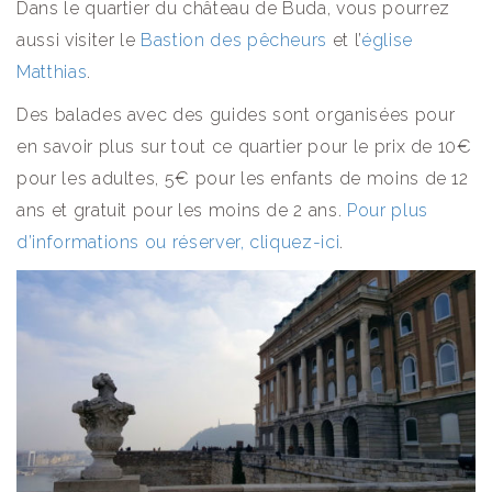
Dans le quartier du château de Buda, vous pourrez
aussi visiter le
Bastion des pêcheurs
et l’
église
Matthias
.
Des balades avec des guides sont organisées pour
en savoir plus sur tout ce quartier pour le prix de 10€
pour les adultes, 5€ pour les enfants de moins de 12
ans et gratuit pour les moins de 2 ans.
Pour plus
d’informations ou réserver, cliquez-ici
.