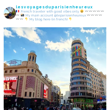
lesvoyagesduparisienheureux
French traveler with good vibes only
My main account @leparisienheureux
My blog here (in french)