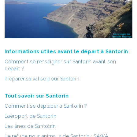
Informations utiles avant le départ à Santorin
Comment se renseigner sur Santorin avant son
départ ?
Préparer sa valise pour Santorin
Tout savoir sur Santorin
Comment se déplacer à Santorin ?
L’aéroport de Santorin
Les ânes de Santotrin
Le refuge pour animaux de Santorin : SAWA