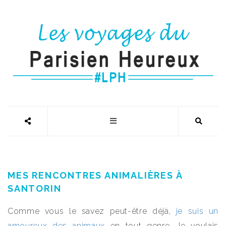
MES RENCONTRES ANIMALIÈRES À
SANTORIN
Comme vous le savez peut-être déjà,
je suis un
amoureux des animaux
en tout genre. Je voulais