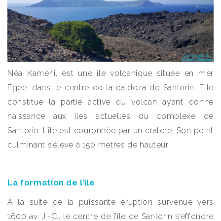
Néa Kaméni, est une île volcanique située en mer
Égée, dans le centre de la caldeira de Santorin. Elle
constitue la partie active du volcan ayant donné
naissance aux îles actuelles du complexe de
Santorin. L’île est couronnée par un cratère. Son point
culminant s’élève à 150 mètres de hauteur.
La formation de l’île
À la suite de la puissante éruption survenue vers
1600 av. J.-C., le centre de l’île de Santorin s’effondre