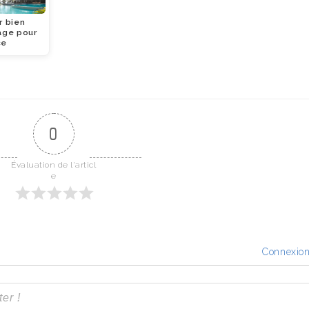
r bien
age pour
ce
0
Évaluation de l'articl
e
Connexio