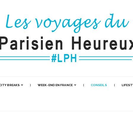
CITY BREAKS
WEEK-END EN FRANCE
CONSEILS
LIFEST