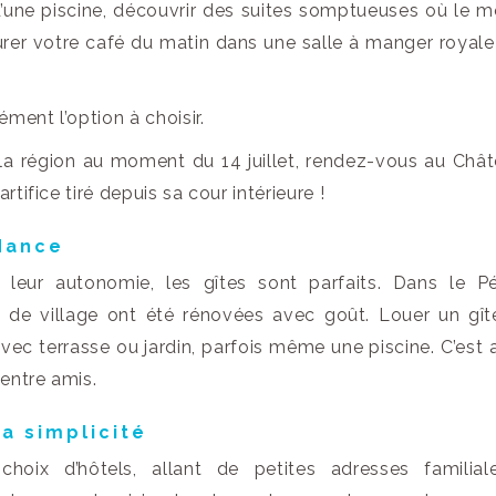
d’une piscine, découvrir des suites somptueuses où le 
ourer votre café du matin dans une salle à manger royale
ément l’option à choisir.
la région au moment du 14 juillet, rendez-vous au Châ
rtifice tiré depuis sa cour intérieure !
ndance
leur autonomie, les gîtes sont parfaits. Dans le Pé
e village ont été rénovées avec goût. Louer un gîte
avec terrasse ou jardin, parfois même une piscine. C’est a
 entre amis.
la simplicité
oix d’hôtels, allant de petites adresses familial