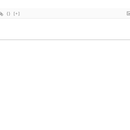
{}
[+]