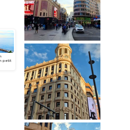
un
 petit