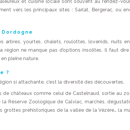
haleureux et cuisine locale sont souvent au rendez-vous
ent vers les principaux sites : Sarlat, Bergerac, ou en
n Dordogne
 arbres, yourtes, chalets, roulottes, lovenids, nuits en
la région ne manque pas d’options insolites. Il faut dire
 en pleine nature.
e ?
gion si attachante, c’est la diversité des découvertes.
es de châteaux comme celui de Castelnaud, sortie au z
ue la Réserve Zoologique de Calviac, marchés, dégustat
s grottes préhistoriques de la vallée de la Vézère… la m