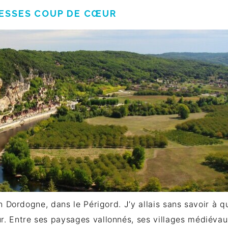
RESSES COUP DE CŒUR
en Dordogne, dans le Périgord. J’y allais sans savoir à q
r. Entre ses paysages vallonnés, ses villages médiévau