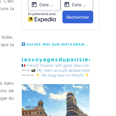
. C’est
core la
 bulle…
 que la
SUIVEZ-MOI SUR INSTAGRAM
lesvoyagesduparisienheureu
French traveler with good vibes only
My main account @leparisienheureux
My blog here (in french)
oo dans
ions de
agie du