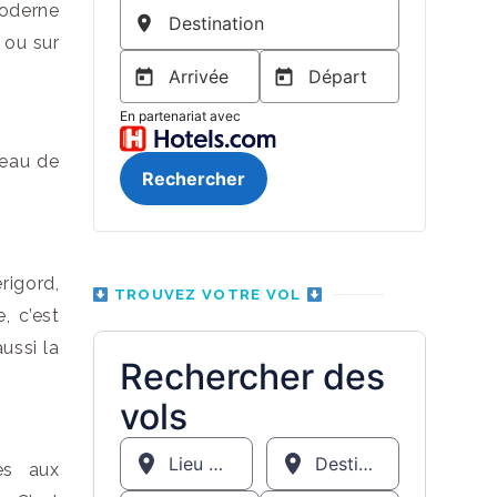
moderne
 ou sur
teau de
rigord,
TROUVEZ VOTRE VOL
, c’est
ussi la
es aux