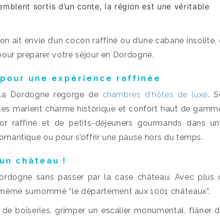
blent sortis d’un conte, la région est une véritable
n ait envie d’un cocon raffiné ou d’une cabane insolite, 
pour préparer votre séjour en Dordogne.
 pour une expérience raffinée
, la Dordogne regorge de
chambres d’hôtes de luxe
. 
lles marient charme historique et confort haut de gamm
écor raffiné et de petits-déjeuners gourmands dans u
romantique ou pour s’offrir une pause hors du temps.
 un château !
ordogne sans passer par la case château. Avec plus 
t même surnommé “le département aux 1001 châteaux”.
de boiseries, grimper un escalier monumental, flâner 