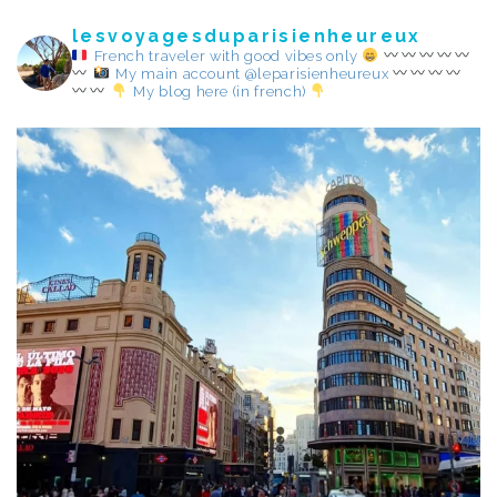
lesvoyagesduparisienheureux
French traveler with good vibes only
My main account @leparisienheureux
My blog here (in french)