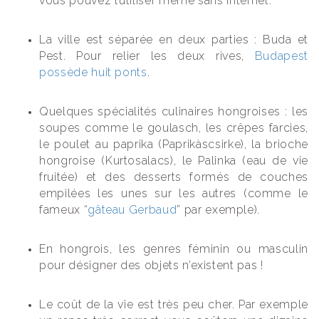
vous pouvez l’utiliser même sans internet.
La ville est séparée en deux parties : Buda et
Pest. Pour relier les deux rives,
Budapest
possède huit ponts
.
Quelques spécialités culinaires hongroises : les
soupes comme le goulasch, les crêpes farcies,
le poulet au paprika (Paprikàscsirke), la brioche
hongroise (Kurtosalacs), le Palinka (eau de vie
fruitée) et des desserts formés de couches
empilées les unes sur les autres (comme le
fameux “
gâteau Gerbaud
” par exemple).
En hongrois, les genres féminin ou masculin
pour désigner des objets n’existent pas !
Le coût de la vie est très peu cher. Par exemple