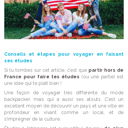
Conseils et étapes pour voyager en faisant
ses études
Si tu tombes sur cet article, c’est que
partir hors de
France pour faire tes études
(ou une partie) est
une idée qui te plaît bien !
Une façon de voyager très différente du mode
backpacker, mais qui a aussi ses atouts. C’est un
excellent moyen de découvrir un pays et une ville en
profondeur en vivant comme un local, et de
s’imprégner de la culture.