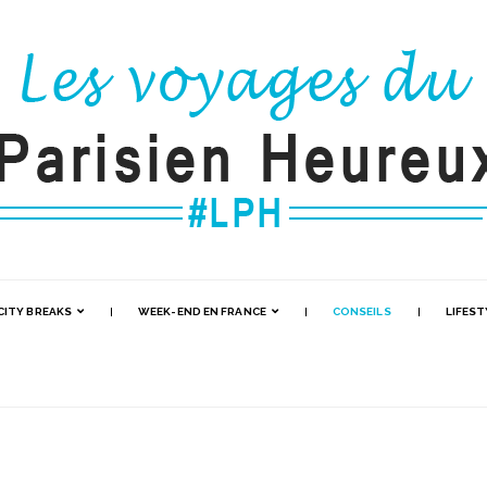
CITY BREAKS
WEEK-END EN FRANCE
CONSEILS
LIFEST