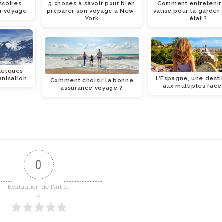
ssoires
5 choses à savoir pour bien
Comment entretenir
n voyage
préparer son voyage à New-
valise pour la garder
York
état ?
quelques
anisation
L’Espagne, une desti
Comment choisir la bonne
aux multiples face
assurance voyage ?
0
Évaluation de l'articl
e