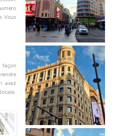
 numéro
e. Vous
e façon
prendre
en avez
locale.