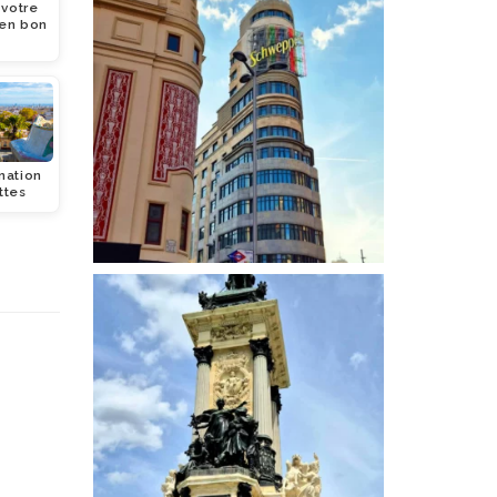
 votre
 en bon
nation
ttes