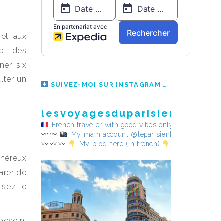
 et aux
 et des
ner six
lter un
SUIVEZ-MOI SUR INSTAGRAM
lesvoyagesduparisienheureu
French traveler with good vibes only
My main account @leparisienheureux
My blog here (in french)
onéreux
arer de
isez le
besoin,