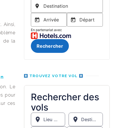
 Ainsi,
roblème
n de la
TROUVEZ VOTRE VOL
on
ion. Le
es pour
sur ces