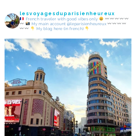
lesvoyagesduparisienheureux
French traveler with good vibes only
My main account @leparisienheureux
My blog here (in french)