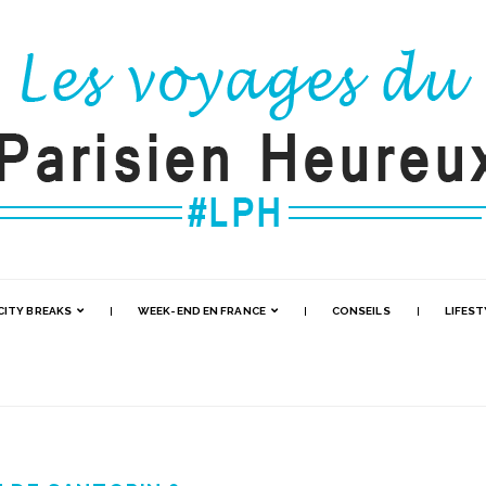
CITY BREAKS
WEEK-END EN FRANCE
CONSEILS
LIFEST