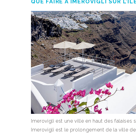
QUE FAIRE À IMEROVIGLI SUR L’ÎL
Imerovigli est une ville en haut des falaises si
Imerovigli est le prolongement de la ville de 