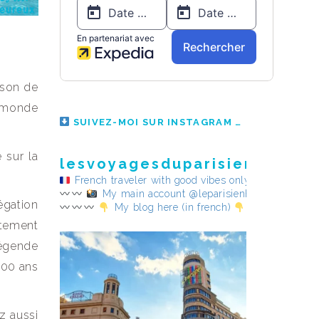
aison de
x monde
SUIVEZ-MOI SUR INSTAGRAM
 sur la
lesvoyagesduparisienheureu
French traveler with good vibes only
My main account @leparisienheureux
égation
My blog here (in french)
ètement
légende
600 ans
z aussi