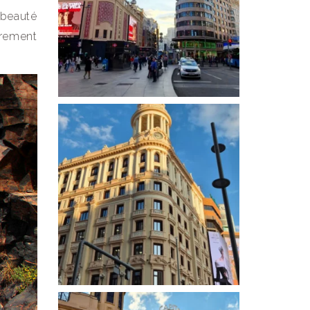
 beauté
èrement