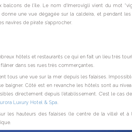
x balcons de l’île. Le nom d’Imerovigli vient du mot “vig
age donne une vue dégagée sur la caldeira, et pendant le
es navires de pirate s’approcher.
reux hôtels et restaurants ce qui en fait un lieu très tour
r flâner dans ses rues très commerçantes.
ent tous une vue sur la mer depuis les falaises. Impossib
e baigner. Côté est en revanche les hôtels sont au nivea
bles directement depuis l’établissement. C’est le cas de 
Aurora Luxury Hotel & Spa
.
ur les hauteurs des falaises (le centre de la ville) et à l
ique.