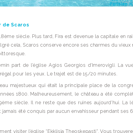
r de Scaros
 18ème siècle. Plus tard, Fira est devenue la capitale en r
 Malgré cela, Scaros conserve encore ses charmes du vieu
pittoresque.
emin part de l’église Agios Georgios d’Imerovigli. La vue
 régal pour les yeux. Le trajet est de 15/20 minutes.
eau majestueux qui était la principale place de la congr
 années 1800. Malheureusement, le château a été compl
9ème siècle. Il ne reste que des ruines aujourd’hui. La 
it jamais été conquis par aucun envahisseur pendant ses 
ent visiter l’église “Ekklisia Theoskepasti”. Vous trouvere