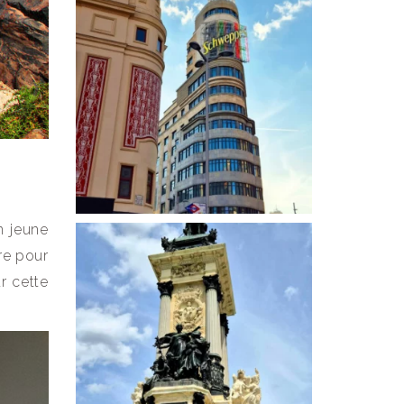
n jeune
re pour
r cette