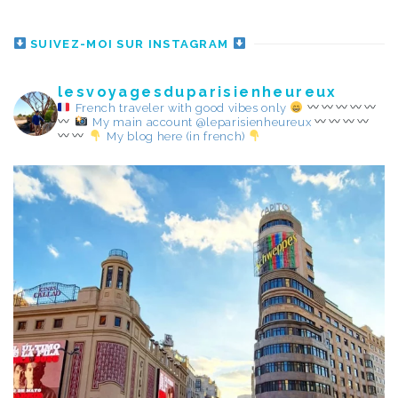
SUIVEZ-MOI SUR INSTAGRAM
lesvoyagesduparisienheureux
French traveler with good vibes only
My main account @leparisienheureux
My blog here (in french)