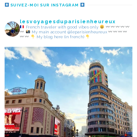
SUIVEZ-MOI SUR INSTAGRAM
lesvoyagesduparisienheureux
French traveler with good vibes only
My main account @leparisienheureux
My blog here (in french)