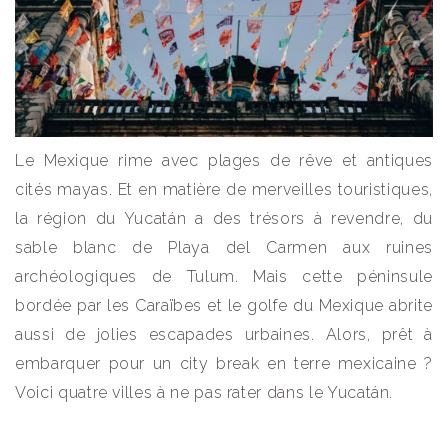
Le Mexique rime avec plages de rêve et antiques
cités mayas. Et en matière de merveilles touristiques,
la région du Yucatán a des trésors à revendre, du
sable blanc de Playa del Carmen aux ruines
archéologiques de Tulum. Mais cette péninsule
bordée par les Caraïbes et le golfe du Mexique abrite
aussi de jolies escapades urbaines. Alors, prêt à
embarquer pour un city break en terre mexicaine ?
Voici quatre villes à ne pas rater dans le Yucatán.