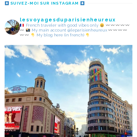
SUIVEZ-MOI SUR INSTAGRAM
lesvoyagesduparisienheureux
French traveler with good vibes only
My main account @leparisienheureux
My blog here (in french)