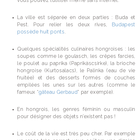
vous pouvez l’utiliser même sans internet.
La ville est séparée en deux parties : Buda et
Pest. Pour relier les deux rives,
Budapest
possède huit ponts
.
Quelques spécialités culinaires hongroises : les
soupes comme le goulasch, les crêpes farcies,
le poulet au paprika (Paprikàscsirke), la brioche
hongroise (Kurtosalacs), le Palinka (eau de vie
fruitée) et des desserts formés de couches
empilées les unes sur les autres (comme le
fameux “
gâteau Gerbaud
” par exemple).
En hongrois, les genres féminin ou masculin
pour désigner des objets n’existent pas !
Le coût de la vie est très peu cher. Par exemple