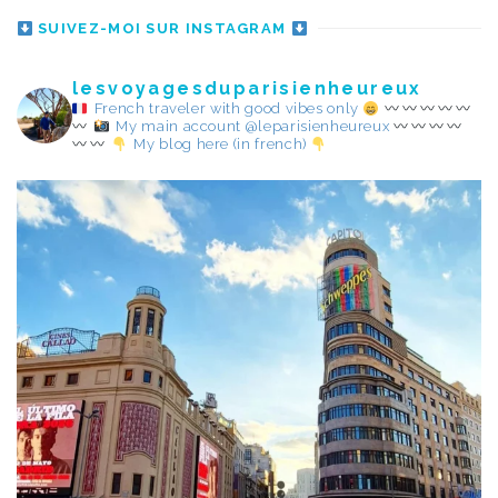
SUIVEZ-MOI SUR INSTAGRAM
lesvoyagesduparisienheureux
French traveler with good vibes only
My main account @leparisienheureux
My blog here (in french)