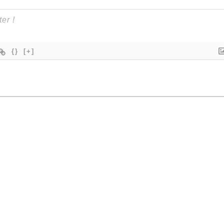
{}
[+]