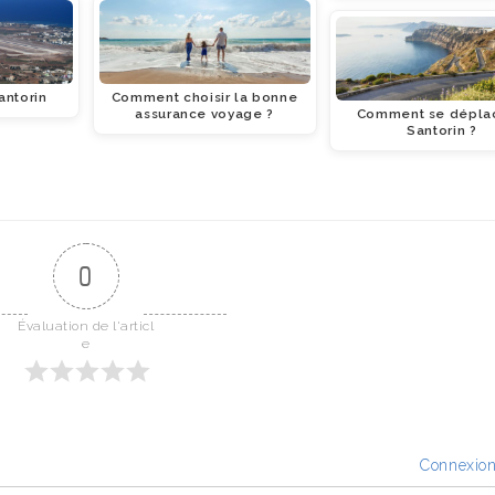
antorin
Comment choisir la bonne
assurance voyage ?
Comment se déplac
Santorin ?
0
Évaluation de l'articl
e
Connexio