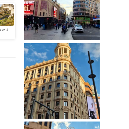
er à
n