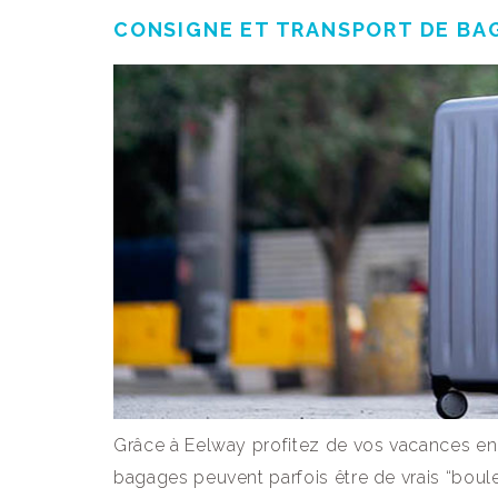
CONSIGNE ET TRANSPORT DE BA
Grâce à Eelway profitez de vos vacances en t
bagages peuvent parfois être de vrais “boule