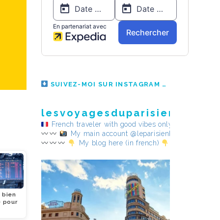
SUIVEZ-MOI SUR INSTAGRAM
lesvoyagesduparisienheureu
French traveler with good vibes only
My main account @leparisienheureux
My blog here (in french)
 bien
e pour