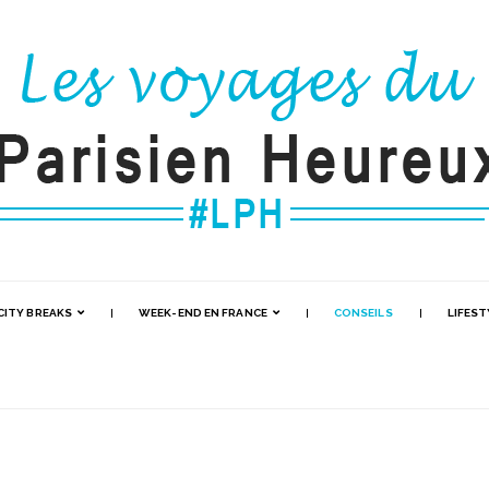
CITY BREAKS
WEEK-END EN FRANCE
CONSEILS
LIFEST