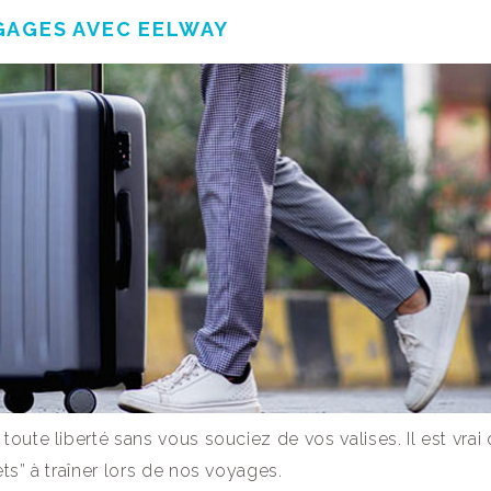
GAGES AVEC EELWAY
oute liberté sans vous souciez de vos valises. Il est vrai 
ts” à traîner lors de nos voyages.