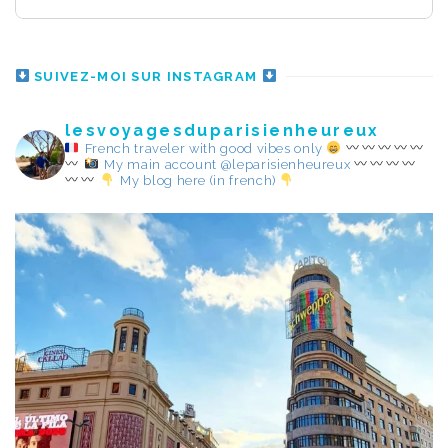
SUIVEZ-MOI SUR INSTAGRAM
lesvoyagesduparisienheureux
French traveler with good vibes only
My main account @leparisienheureux
My blog here (in french)