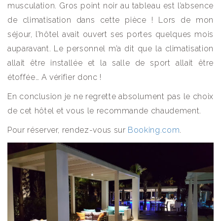
musculation. Gros point noir au tableau est l’absence
de climatisation dans cette pièce ! Lors de mon
séjour, l’hôtel avait ouvert ses portes quelques mois
auparavant. Le personnel m’a dit que la climatisation
allait être installée et la salle de sport allait être
étoffée… A vérifier donc !
En conclusion je ne regrette absolument pas le choix
de cet hôtel et vous le recommande chaudement.
Pour réserver, rendez-vous sur
Booking.com
.