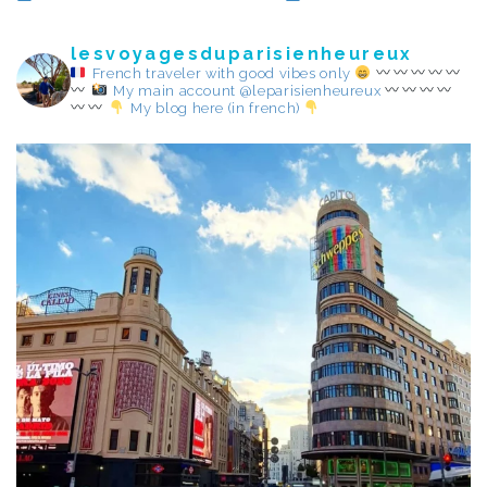
lesvoyagesduparisienheureux
French traveler with good vibes only
My main account @leparisienheureux
My blog here (in french)