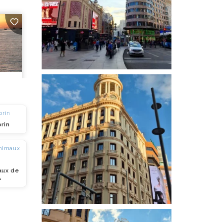
rin
aux de
A