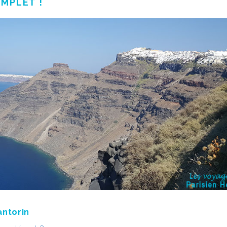
OMPLET !
antorin