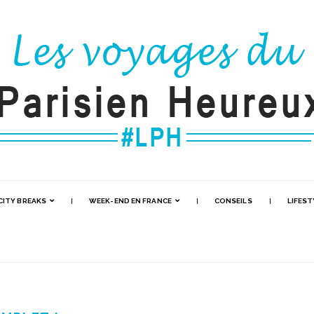
CITY BREAKS
WEEK-END EN FRANCE
CONSEILS
LIFEST