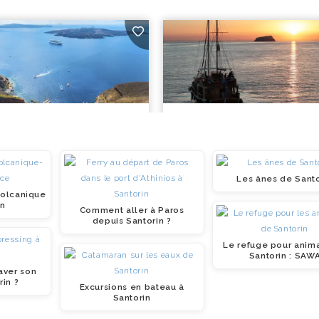
Les ânes de Santo
volcanique
in
Comment aller à Paros
depuis Santorin ?
Le refuge pour anim
Santorin : SAW
aver son
rin ?
Excursions en bateau à
Santorin