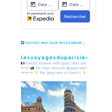
SUIVEZ-MOI SUR INSTAGRAM
lesvoyagesduparisienheureu
French traveler with good vibes only
My main account @leparisienheureux
My blog here (in french)