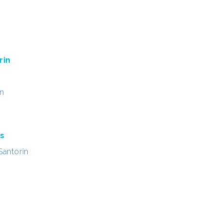
rin
in
es
Santorin