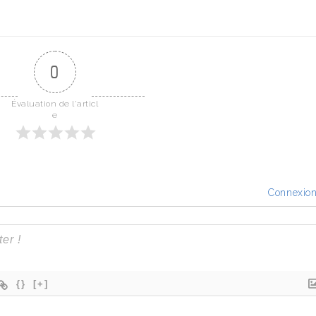
0
Évaluation de l'articl
e
Connexio
{}
[+]