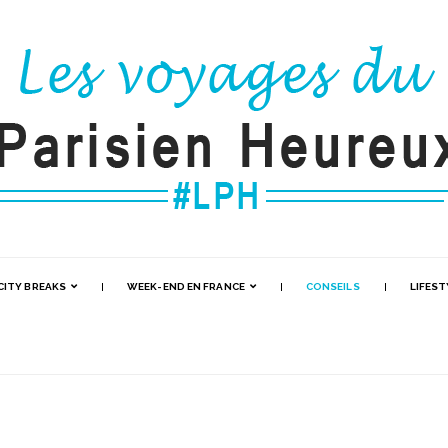
CITY BREAKS
WEEK-END EN FRANCE
CONSEILS
LIFEST