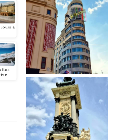
 jours à
 îles
ière