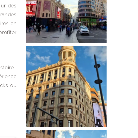
our des
grandes
ires en
rofiter
toire !
érience
icks ou