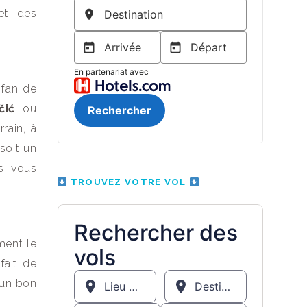
et des
 fan de
čić
, ou
rrain, à
soit un
si vous
TROUVEZ VOTRE VOL
ment le
fait de
 un bon