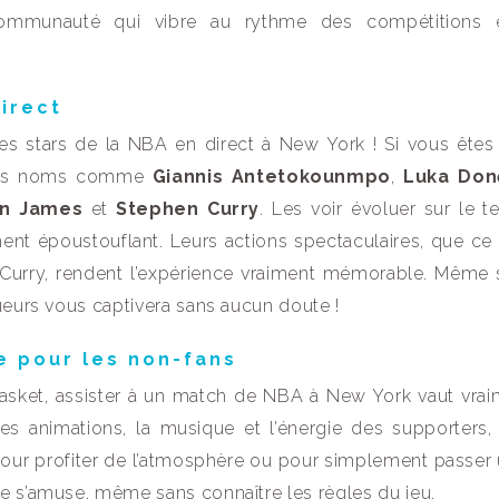
ommunauté qui vibre au rythme des compétitions 
direct
s stars de la NBA en direct à New York ! Si vous êtes
 des noms comme
Giannis Antetokounmpo
,
Luka Don
n James
et
Stephen Curry
. Les voir évoluer sur le te
nt époustouflant. Leurs actions spectaculaires, que ce 
e Curry, rendent l’expérience vraiment mémorable. Même 
ueurs vous captivera sans aucun doute !
e pour les non-fans
asket, assister à un match de NBA à New York vaut vrai
es animations, la musique et l’énergie des supporters, 
 pour profiter de l’atmosphère ou pour simplement passer
e s’amuse, même sans connaître les règles du jeu.