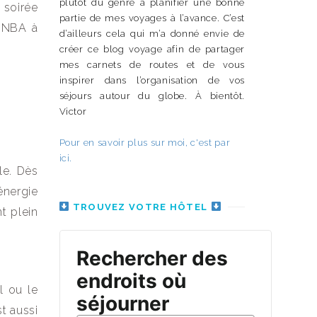
plutôt du genre à planifier une bonne
 soirée
partie de mes voyages à l’avance. C’est
e NBA à
d’ailleurs cela qui m’a donné envie de
créer ce blog voyage afin de partager
mes carnets de routes et de vous
inspirer dans l’organisation de vos
séjours autour du globe. À bientôt.
Victor
Pour en savoir plus sur moi, c'est par
ici.
le. Dès
énergie
TROUVEZ VOTRE HÔTEL
t plein
l ou le
st aussi