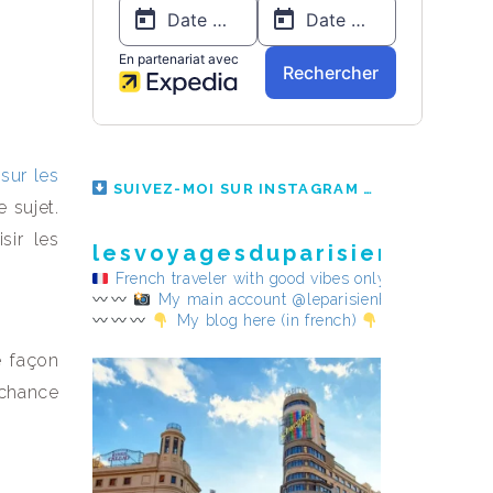
 sur les
SUIVEZ-MOI SUR INSTAGRAM
 sujet.
sir les
lesvoyagesduparisienheureu
French traveler with good vibes only
My main account @leparisienheureux
My blog here (in french)
e façon
 chance