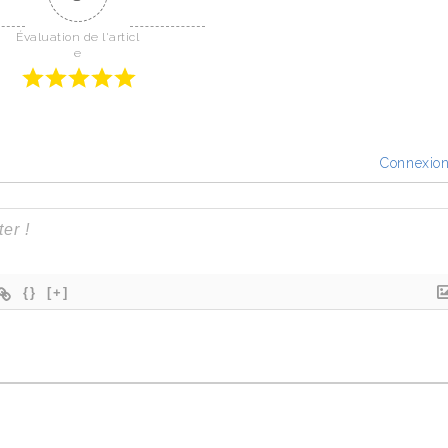
Évaluation de l'articl
e
Connexio
{}
[+]