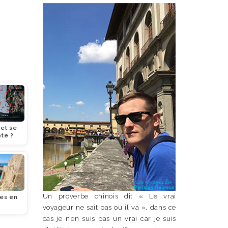
et se
te ?
Un proverbe chinois dit « Le vrai
les en
voyageur ne sait pas où il va », dans ce
cas je n’en suis pas un vrai car je suis