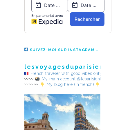
SUIVEZ-MOI SUR INSTAGRAM
lesvoyagesduparisienheureu
French traveler with good vibes only
My main account @leparisienheureux
My blog here (in french)