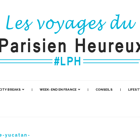
CITY BREAKS
WEEK-END EN FRANCE
CONSEILS
LIFEST
le-yucatan-