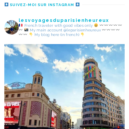
SUIVEZ-MOI SUR INSTAGRAM
lesvoyagesduparisienheureux
French traveler with good vibes only
My main account @leparisienheureux
My blog here (in french)