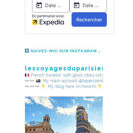
SUIVEZ-MOI SUR INSTAGRAM
lesvoyagesduparisienheureu
French traveler with good vibes only
My main account @leparisienheureux
My blog here (in french)