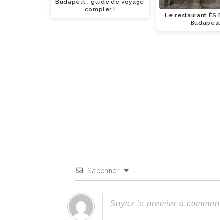
Budapest : guide de voyage
complet !
Le restaurant ÉS 
Budapes
S’abonner