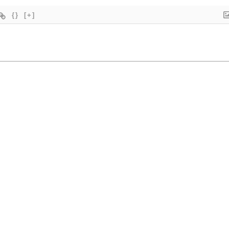
{}
[+]