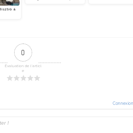
Bisztró à
t
0
Évaluation de l'articl
e
Connexio