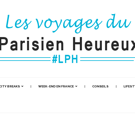
CITY BREAKS
WEEK-END EN FRANCE
CONSEILS
LIFEST