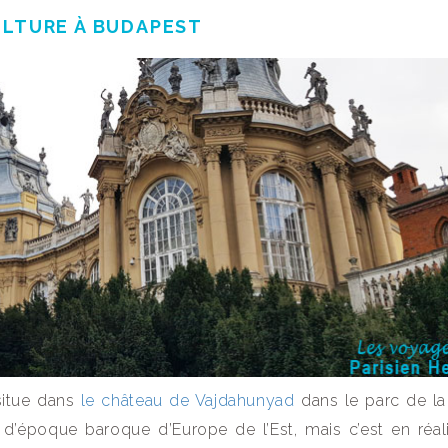
ULTURE À BUDAPEST
situe dans
le château de Vajdahunyad
dans le parc de la v
d’époque baroque d’Europe de l’Est, mais c’est en réal