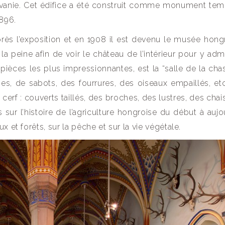
lvanie. Cet édifice a été construit comme monument tem
1896.
près l’exposition et en 1908 il est devenu le musée hong
la peine afin de voir le château de l’intérieur pour y adm
 pièces les plus impressionnantes, est la “salle de la cha
es, de sabots, des fourrures, des oiseaux empaillés, et
cerf : couverts taillés, des broches, des lustres, des chai
r l’histoire de l’agriculture hongroise du début à aujou
 et forêts, sur la pêche et sur la vie végétale.