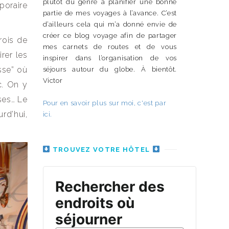
plutôt du genre à planifier une bonne
poraire
partie de mes voyages à l’avance. C’est
d’ailleurs cela qui m’a donné envie de
créer ce blog voyage afin de partager
rois de
mes carnets de routes et de vous
irer les
inspirer dans l’organisation de vos
sse” où
séjours autour du globe. À bientôt.
Victor
c. On y
ses… Le
Pour en savoir plus sur moi, c'est par
rd’hui,
ici.
TROUVEZ VOTRE HÔTEL