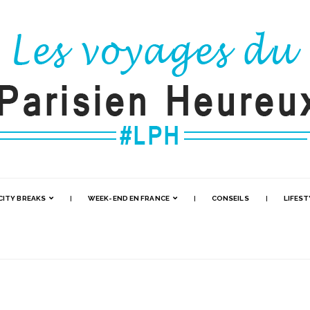
CITY BREAKS
WEEK-END EN FRANCE
CONSEILS
LIFEST