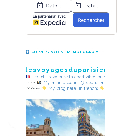
SUIVEZ-MOI SUR INSTAGRAM
lesvoyagesduparisienheureu
French traveler with good vibes only
My main account @leparisienheureux
My blog here (in french)