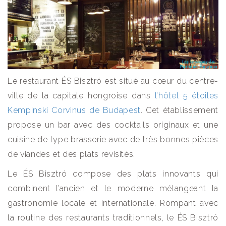
Le restaurant ÉS Bisztró est situé au cœur du centre-
ville de la capitale hongroise dans
l’hôtel 5 étoiles
Kempinski Corvinus de Budapest
. Cet établissement
propose un bar avec des cocktails originaux et une
cuisine de type brasserie avec de très bonnes pièces
de viandes et des plats revisités.
Le ÉS Bisztró compose des plats innovants qui
combinent l’ancien et le moderne mélangeant la
gastronomie locale et internationale. Rompant avec
la routine des restaurants traditionnels, le ÉS Bisztró