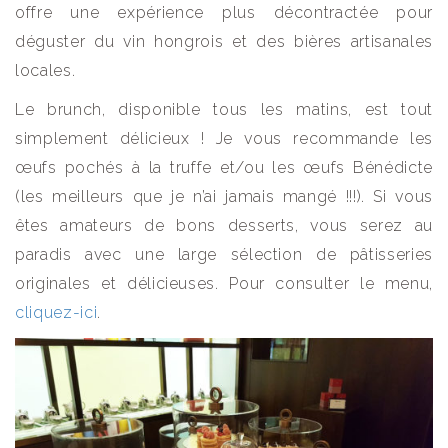
offre une expérience plus décontractée pour
déguster du vin hongrois et des bières artisanales
locales.
Le brunch, disponible tous les matins, est tout
simplement délicieux ! Je vous recommande les
œufs pochés à la truffe et/ou les œufs Bénédicte
(les meilleurs que je n’ai jamais mangé !!!). Si vous
êtes amateurs de bons desserts, vous serez au
paradis avec une large sélection de pâtisseries
originales et délicieuses. Pour consulter le menu,
cliquez-ici
.