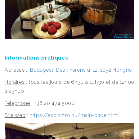
Informations pratiques
Adresse
:
Budapest, Deák Ferenc u. 12, 1052 Hongrie
Horaires
: tous les jours de 6h30 à 10h30 et de 12h00
à 23h00
Téléphone
: +36 20 474 5000
Site web
:
https://esbisztro.hu/main-page.html