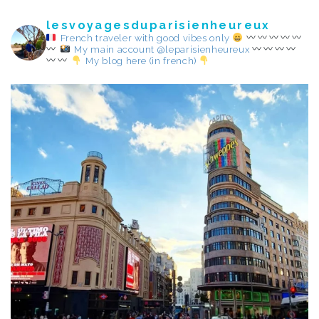
lesvoyagesduparisienheureux
French traveler with good vibes only
My main account @leparisienheureux
My blog here (in french)