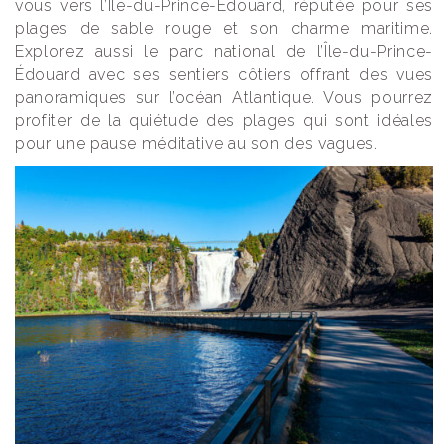
vous vers l’Île-du-Prince-Édouard, réputée pour ses
plages de sable rouge et son charme maritime.
Explorez aussi le parc national de l’Île-du-Prince-
Édouard avec ses sentiers côtiers offrant des vues
panoramiques sur l’océan Atlantique. Vous pourrez
profiter de la quiétude des plages qui sont idéales
pour une pause méditative au son des vagues.