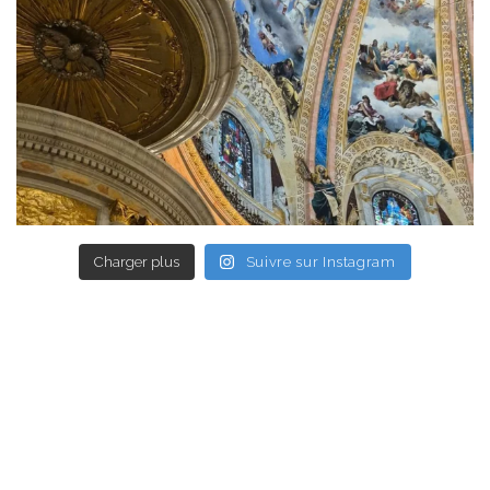
Charger plus
Suivre sur Instagram