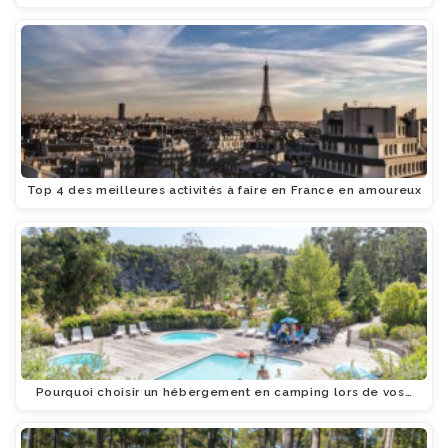
Top 4 des meilleures activités à faire en France en amoureux
Pourquoi choisir un hébergement en camping lors de vos…