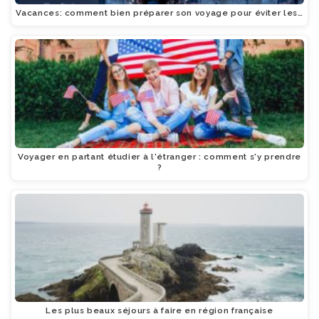
Vacances: comment bien préparer son voyage pour éviter les…
Voyager en partant étudier à l'étranger : comment s'y prendre
?
Les plus beaux séjours à faire en région française