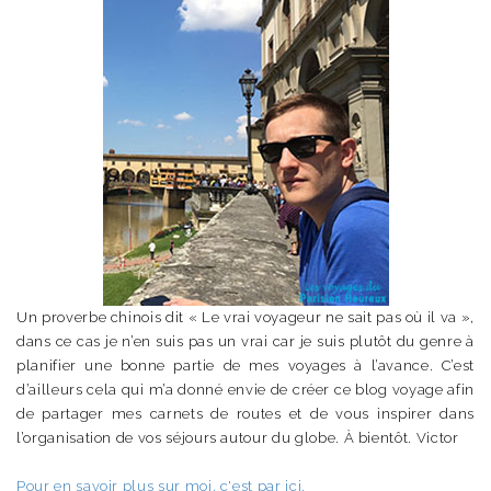
Un proverbe chinois dit « Le vrai voyageur ne sait pas où il va »,
dans ce cas je n’en suis pas un vrai car je suis plutôt du genre à
planifier une bonne partie de mes voyages à l’avance. C’est
d’ailleurs cela qui m’a donné envie de créer ce blog voyage afin
de partager mes carnets de routes et de vous inspirer dans
l’organisation de vos séjours autour du globe. À bientôt. Victor
Pour en savoir plus sur moi, c'est par ici.