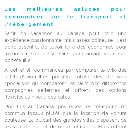
Les meilleures astuces pour
économiser sur le transport et
l’hébergement
Partir en vacances au Canada peut être une
expérience passionnante, mais assez coûteuse. Il est
donc essentiel de savoir faire des économies pour
maximiser son plaisir sans pour autant vider son
portefeuille.
À cet effet, commencez par comparer le prix des
billets d’avion. Il est possible d’utiliser des sites web
spécialisés qui comparent les tarifs des différentes
compagnies aériennes et offrent des options
flexibles au niveau des dates.
Une fois au Canada, privilégiez les transports en
commun locaux plutôt que la location de voiture
coûteuse. La plupart des grandes villes disposent de
réseaux de bus et de métro efficaces. Elles offrent