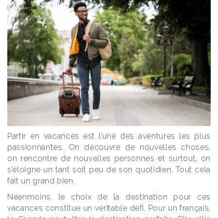
Partir en vacances est l’une des aventures les plus
passionnantes. On découvre de nouvelles choses,
on rencontre de nouvelles personnes et surtout, on
s’éloigne un tant soit peu de son quotidien. Tout cela
fait un grand bien.
Néanmoins, le choix de la destination pour ces
vacances constitue un véritable défi. Pour un français,