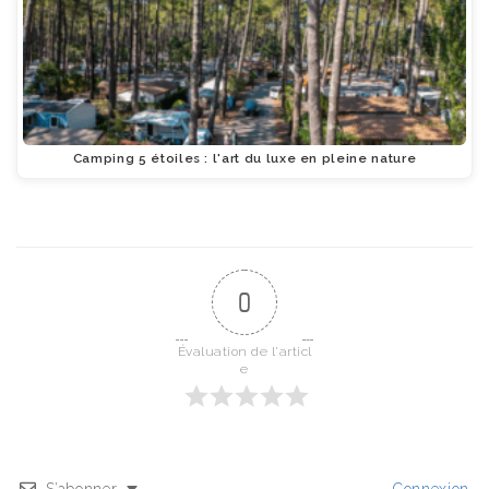
Camping 5 étoiles : l'art du luxe en pleine nature
0
Évaluation de l'articl
e
S’abonner
Connexion