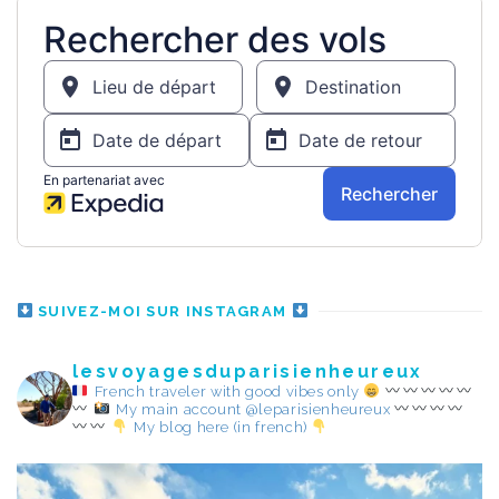
SUIVEZ-MOI SUR INSTAGRAM
lesvoyagesduparisienheureux
French traveler with good vibes only
My main account @leparisienheureux
My blog here (in french)