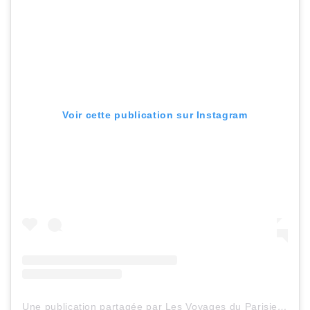
Voir cette publication sur Instagram
Une publication partagée par Les Voyages du ParisienHeureux (@lesvoyagesduparisienheureux)