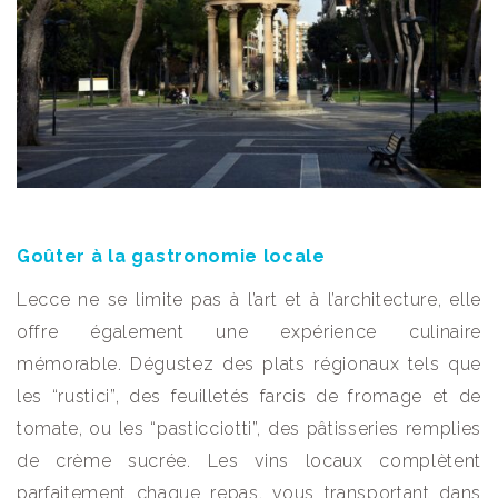
Goûter à la gastronomie locale
Lecce ne se limite pas à l’art et à l’architecture, elle
offre également une expérience culinaire
mémorable. Dégustez des plats régionaux tels que
les “rustici”, des feuilletés farcis de fromage et de
tomate, ou les “pasticciotti”, des pâtisseries remplies
de crème sucrée. Les vins locaux complètent
parfaitement chaque repas, vous transportant dans