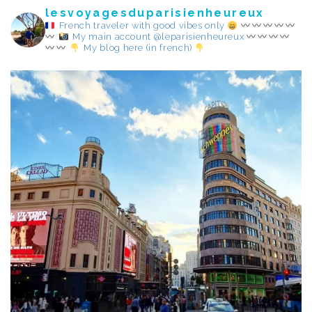
lesvoyagesduparisienheureux
French traveler with good vibes only
My main account @leparisienheureux
My blog here (in french)