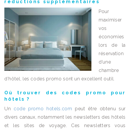
réductions supplémentaires
Pour
maximiser
vos
économies
lors de la
réservation
d’une
chambre
d’hôtel, les codes promo sont un excellent outil.
Où trouver des codes promo pour
hôtels ?
Un
code promo hotels.com
peut être obtenu sur
divers canaux, notamment les newsletters des hôtels
et les sites de voyage. Ces newsletters vous