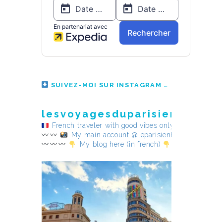
SUIVEZ-MOI SUR INSTAGRAM
lesvoyagesduparisienheureu
French traveler with good vibes only
My main account @leparisienheureux
My blog here (in french)