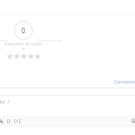
0
Évaluation de l'articl
e
Connexio
{}
[+]