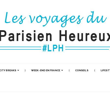
CITY BREAKS
WEEK-END EN FRANCE
CONSEILS
LIFEST