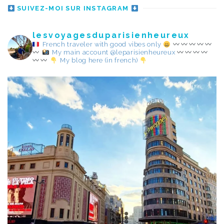
SUIVEZ-MOI SUR INSTAGRAM
lesvoyagesduparisienheureux
French traveler with good vibes only
My main account @leparisienheureux
My blog here (in french)