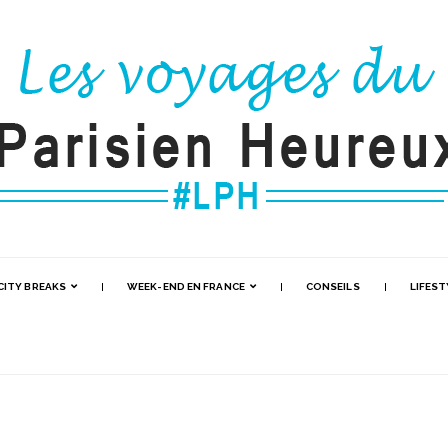
CITY BREAKS
WEEK-END EN FRANCE
CONSEILS
LIFEST