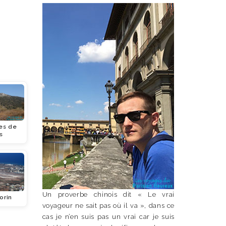
ues de
s
Un proverbe chinois dit « Le vrai
orin
voyageur ne sait pas où il va », dans ce
cas je n’en suis pas un vrai car je suis