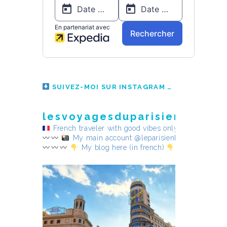
SUIVEZ-MOI SUR INSTAGRAM
lesvoyagesduparisienheureu
French traveler with good vibes only
My main account @leparisienheureux
My blog here (in french)