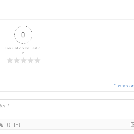
0
Évaluation de l'articl
e
Connexio
{}
[+]