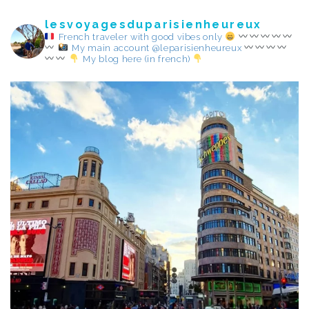
lesvoyagesduparisienheureux
French traveler with good vibes only
My main account @leparisienheureux
My blog here (in french)