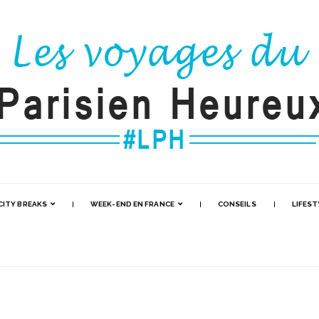
CITY BREAKS
WEEK-END EN FRANCE
CONSEILS
LIFEST