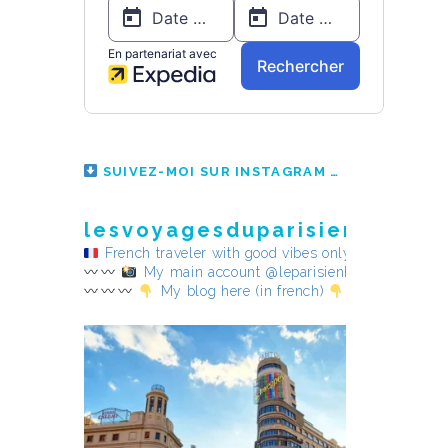
SUIVEZ-MOI SUR INSTAGRAM
lesvoyagesduparisienheureu
French traveler with good vibes only
My main account @leparisienheureux
My blog here (in french)