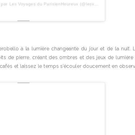
Une publication partagée par Les Voyages du ParisienHeureux (@lesvoyagesduparisienheureux)
robello à la lumière changeante du jour et de la nuit. L
toits de pierre, créant des ombres et des jeux de lumière
 cafés et laissez le temps s’écouler doucement en observ