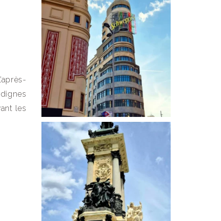
’après-
 dignes
ant les