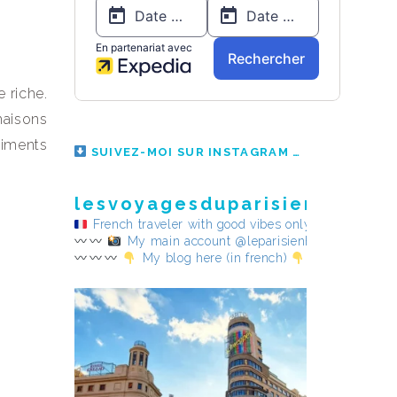
e riche.
maisons
timents
SUIVEZ-MOI SUR INSTAGRAM
lesvoyagesduparisienheureu
French traveler with good vibes only
My main account @leparisienheureux
My blog here (in french)