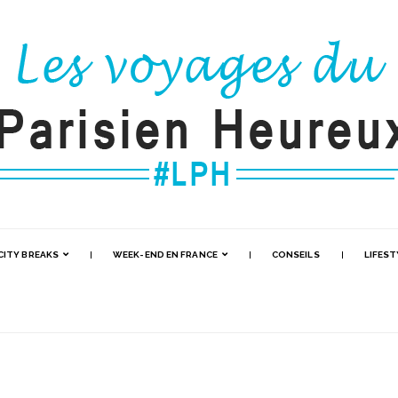
CITY BREAKS
WEEK-END EN FRANCE
CONSEILS
LIFEST