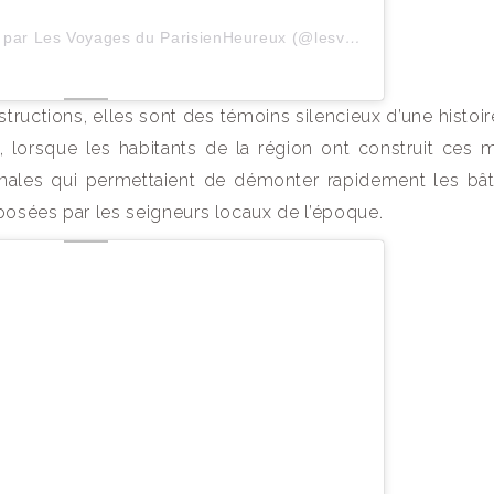
Une publication partagée par Les Voyages du ParisienHeureux (@lesvoyagesduparisienheureux)
tructions, elles sont des témoins silencieux d’une histoir
 lorsque les habitants de la région ont construit ces 
sanales qui permettaient de démonter rapidement les bâ
mposées par les seigneurs locaux de l’époque.