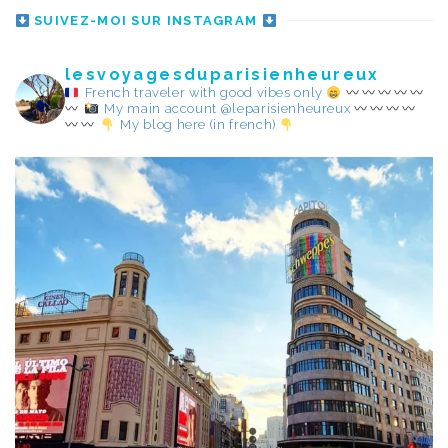
SUIVEZ-MOI SUR INSTAGRAM
lesvoyagesduparisienheureux
French traveler with good vibes only
My main account @leparisienheureux
My blog here (in french)