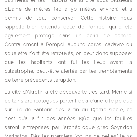
bâtiments et les maisons de la cité sous plusieurs
dizaine de mètres (40 à 50 mètres environ) et a
permis de tout conserver. Cette histoire nous
rappelle bien entendu celle de Pompéi qui a été
également protégé dans un écrin de cendre.
Contrairement à Pompéi, aucune corps, cadavre ou
squelette n’ont été retrouvés, on peut donc supposer
que les habitants ont fui les lieux avant la
catastrophe, peut-être alertés par les tremblements
de terre précédents l’éruption.
La cité d’Akrotiri a été découverte très tard. Même si
certains archéologues parlent déjà d’une cité perdue
sur l’île de Santorin dès la fin du 19ème siècle, ce
n’est qu’à la fin des années 1960 que les fouilles
seront entreprises par l’archéologue grec Spyridon
Marinatos. Dès les premiers “coups de pelles” le 25