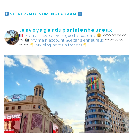
SUIVEZ-MOI SUR INSTAGRAM
lesvoyagesduparisienheureux
French traveler with good vibes only
My main account @leparisienheureux
My blog here (in french)