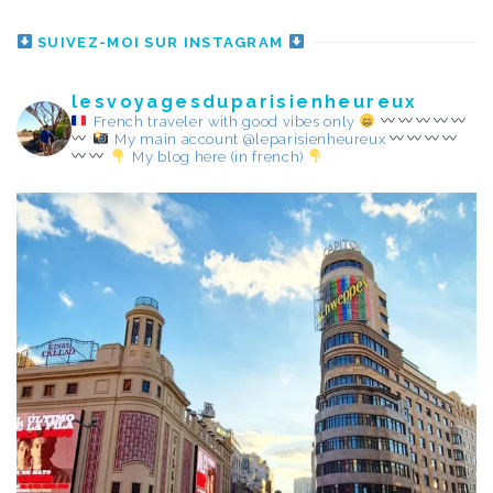
SUIVEZ-MOI SUR INSTAGRAM
lesvoyagesduparisienheureux
French traveler with good vibes only
My main account @leparisienheureux
My blog here (in french)