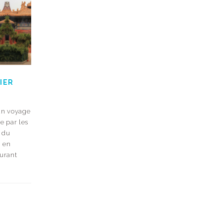
IER
un voyage
e par les
 du
i en
Durant