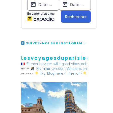
SUIVEZ-MOI SUR INSTAGRAM
lesvoyagesduparisienheureu
French traveler with good vibes only
My main account @leparisienheureux
My blog here (in french)