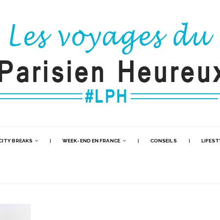
CITY BREAKS
WEEK-END EN FRANCE
CONSEILS
LIFEST