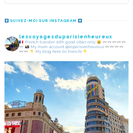
SUIVEZ-MOI SUR INSTAGRAM
lesvoyagesduparisienheureux
French traveler with good vibes only
My main account @leparisienheureux
My blog here (in french)